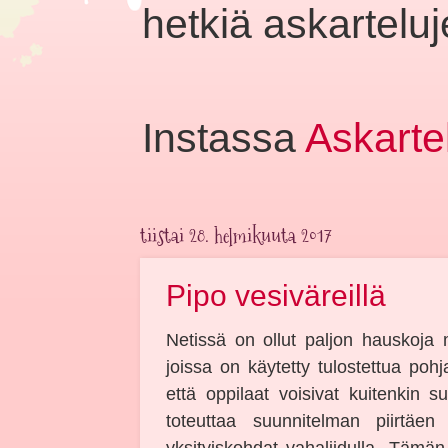
hetkiä askarteluje
Instassa
Askarte
tiistai 28. helmikuuta 2017
Pipo vesiväreillä
Netissä on ollut paljon hauskoja ma
joissa on käytetty tulostettua pohj
että oppilaat voisivat kuitenkin s
toteuttaa suunnitelman piirtäen
yksityiskohdat vahaliidulla. Tämän