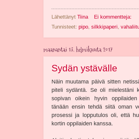
Lähettänyt
Tiina
Ei kommentteja:
Tunnisteet:
pipo
,
silkkipaperi
,
vahaliit
maanantai 13. helmikuuta 2017
Sydän ystävälle
Näin muutama päivä sitten netissä 
piteli sydäntä. Se oli mielestäni 
sopivan oikein hyvin oppilaiden
tänään ensin tehdä siitä oman v
prosessi ja lopputulos oli, ett
kortin oppilaiden kanssa.