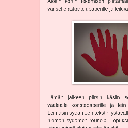
Aloitin kortin tekemisen piirtäm
väriselle askartelupaperille ja leikk
Tämän jälkeen piirsin käsiin 
vaalealle koristepaperille ja tein
Leimasin sydämeen tekstin ystäväl
hieman sydämen reunoja. Lopuksi 