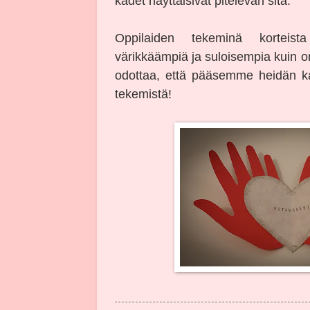
kädet näyttäisivät pitelevän sitä.
Oppilaiden tekeminä korteist
värikkäämpiä ja suloisempia kuin o
odottaa, että pääsemme heidän k
tekemistä!