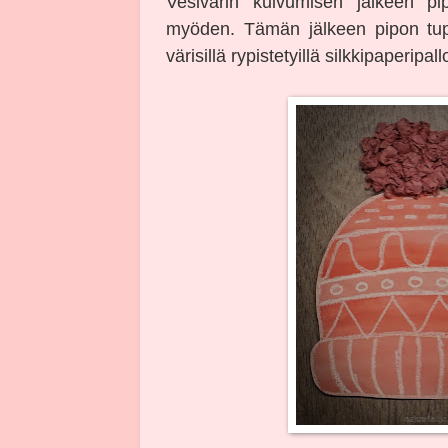
Vesivärin kuivumisen jälkeen pipo
myöden. Tämän jälkeen pipon tups
värisillä rypistetyillä silkkipaperipallo